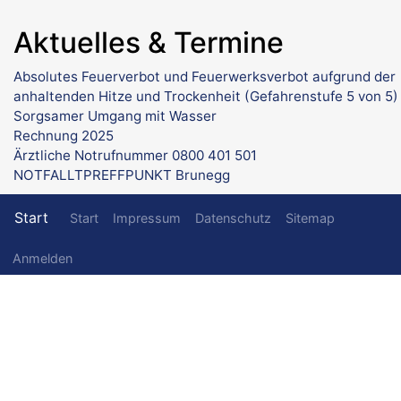
Aktuelles & Termine
Absolutes Feuerverbot und Feuerwerksverbot aufgrund der
anhaltenden Hitze und Trockenheit (Gefahrenstufe 5 von 5)
Sorgsamer Umgang mit Wasser
Rechnung 2025
Ärztliche Notrufnummer 0800 401 501
NOTFALLTPREFFPUNKT Brunegg
Fußzeilenmenü
Start
Start
Impressum
Datenschutz
Sitemap
Benutzermenü
Anmelden