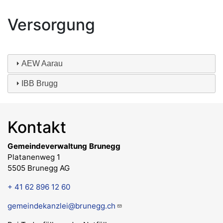
Hauptnavigation
Versorgung
Abteilungen
AEW Aarau
IBB Brugg
Kontakt
Gemeindeverwaltung Brunegg
Platanenweg 1
5505 Brunegg AG
+ 41 62 896 12 60
gemeindekanzlei@brunegg.ch