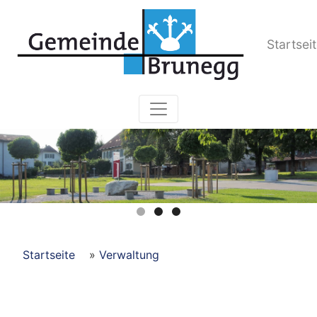
Kopfzeile
Startsei
Hauptnavigation
Pfadnavigation
Startseite
Verwaltung