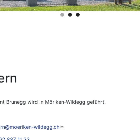
ern
t Brunegg wird in Möriken-Wildegg geführt.
ern@moeriken-wildegg.ch
62 887 11 33