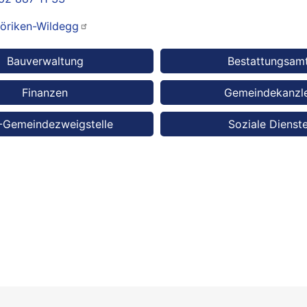
öriken-Wildegg
lungen
Bauverwaltung
Bestattungsam
Finanzen
Gemeindekanzle
-Gemeindezweigstelle
Soziale Dienst