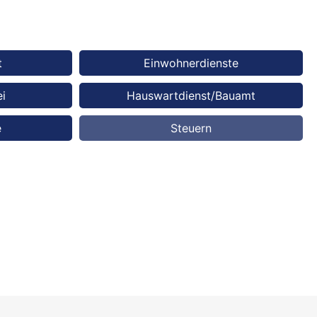
t
Einwohnerdienste
i
Hauswartdienst/Bauamt
e
Steuern