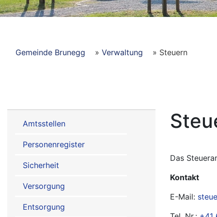
Pfadnavigation
Gemeinde Brunegg
Verwaltung
Steuern
Hauptnavigation
Steu
Amtsstellen
Abteilungen
Personenregister
Das Steueram
Sicherheit
Kontakt
Versorgung
E-Mail:
steu
Entsorgung
Tel. Nr.:
+41 