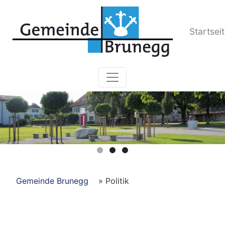
Kopfzeile
Startsei
Hauptnavigation
Pfadnavigation
Gemeinde Brunegg
Politik