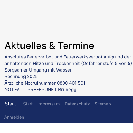
Aktuelles & Termine
Absolutes Feuerverbot und Feuerwerksverbot aufgrund der
anhaltenden Hitze und Trockenheit (Gefahrenstufe 5 von 5)
Sorgsamer Umgang mit Wasser
Rechnung 2025
Ärztliche Notrufnummer 0800 401 501
NOTFALLTPREFFPUNKT Brunegg
Fußzeilenmenü
Start
Start
Impressum
Datenschutz
Sitemap
Benutzermenü
Anmelden