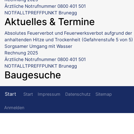
Ärztliche Notrufnummer 0800 401 501
NOTFALLTPREFFPUNKT Brunegg
Aktuelles & Termine
Absolutes Feuerverbot und Feuerwerksverbot aufgrund der
anhaltenden Hitze und Trockenheit (Gefahrenstufe 5 von 5)
Sorgsamer Umgang mit Wasser
Rechnung 2025
Ärztliche Notrufnummer 0800 401 501
NOTFALLTPREFFPUNKT Brunegg
Baugesuche
Fußzeilenmenü
Start
Start
Impressum
Datenschutz
Sitemap
Benutzermenü
Anmelden