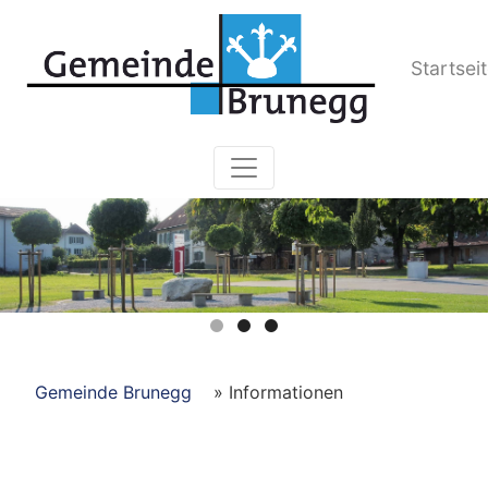
Kopfzeile
Startsei
Hauptnavigation
Pfadnavigation
Gemeinde Brunegg
Informationen