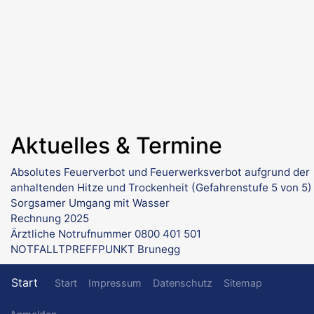
Aktuelles & Termine
Absolutes Feuerverbot und Feuerwerksverbot aufgrund der
anhaltenden Hitze und Trockenheit (Gefahrenstufe 5 von 5)
Sorgsamer Umgang mit Wasser
Rechnung 2025
Ärztliche Notrufnummer 0800 401 501
NOTFALLTPREFFPUNKT Brunegg
Fußzeilenmenü
Start
Start
Impressum
Datenschutz
Sitemap