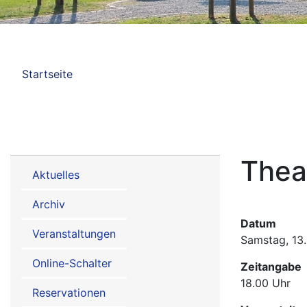
Pfadnavigation
Startseite
Hauptnavigation
Thea
Aktuelles
Informationen
Archiv
Termine
Datum
Veranstaltungen
Samstag, 13.
Online-Schalter
Zeitangabe
18.00 Uhr
Reservationen