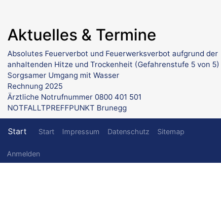
Aktuelles & Termine
Absolutes Feuerverbot und Feuerwerksverbot aufgrund der
anhaltenden Hitze und Trockenheit (Gefahrenstufe 5 von 5)
Sorgsamer Umgang mit Wasser
Rechnung 2025
Ärztliche Notrufnummer 0800 401 501
NOTFALLTPREFFPUNKT Brunegg
Fußzeilenmenü
Start
Start
Impressum
Datenschutz
Sitemap
Benutzermenü
Anmelden