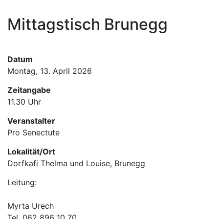
Hauptnavigation
Mittagstisch Brunegg
Informationen
Termine
Datum
Montag, 13. April 2026
Zeitangabe
11.30 Uhr
Veranstalter
Pro Senectute
Lokalität/Ort
Dorfkafi Thelma und Louise, Brunegg
Leitung:
Myrta Urech
Tel. 062 896 10 70