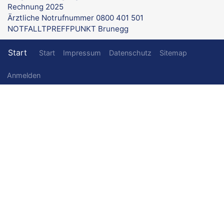
Rechnung 2025
Ärztliche Notrufnummer 0800 401 501
NOTFALLTPREFFPUNKT Brunegg
Fußzeilenmenü
Start
Start
Impressum
Datenschutz
Sitemap
Benutzermenü
Anmelden