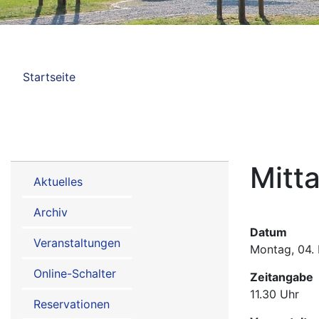
Pfadnavigation
Startseite
Hauptnavigation
Mitt
Aktuelles
Informationen
Archiv
Termine
Datum
Veranstaltungen
Montag, 04.
Online-Schalter
Zeitangabe
11.30 Uhr
Reservationen