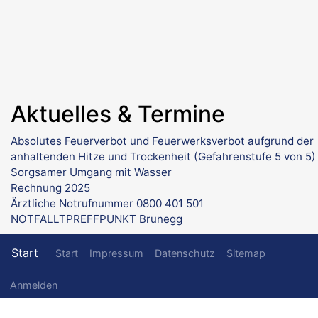
Aktuelles & Termine
Absolutes Feuerverbot und Feuerwerksverbot aufgrund der
anhaltenden Hitze und Trockenheit (Gefahrenstufe 5 von 5)
Sorgsamer Umgang mit Wasser
Rechnung 2025
Ärztliche Notrufnummer 0800 401 501
NOTFALLTPREFFPUNKT Brunegg
Fußzeilenmenü
Start
Start
Impressum
Datenschutz
Sitemap
Benutzermenü
Anmelden