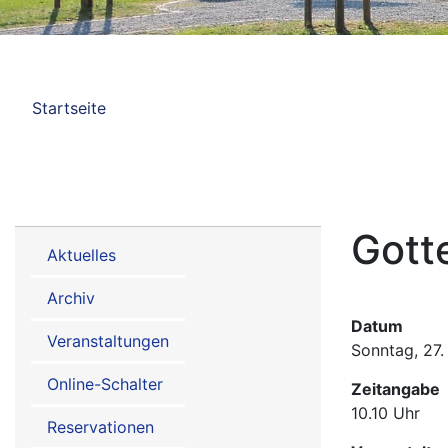
Pfadnavigation
Startseite
Hauptnavigation
Gott
Aktuelles
Informationen
Archiv
Termine
Datum
Veranstaltungen
Sonntag, 27
Online-Schalter
Zeitangabe
10.10 Uhr
Reservationen