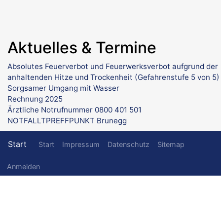
Aktuelles & Termine
Absolutes Feuerverbot und Feuerwerksverbot aufgrund der
anhaltenden Hitze und Trockenheit (Gefahrenstufe 5 von 5)
Sorgsamer Umgang mit Wasser
Rechnung 2025
Ärztliche Notrufnummer 0800 401 501
NOTFALLTPREFFPUNKT Brunegg
Fußzeilenmenü
Start
Start
Impressum
Datenschutz
Sitemap
Benutzermenü
Anmelden